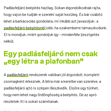
Padlásfeljáró beépítés házilag. Sokan elgondolkodnak rajta,
hogy vajon be tudják-e szerelni saját kezűleg. És bár csábító
lehet a barkácsolás gondolata, mi inkább azt javasoljuk: a
padlásfeljáró beépítésnél
jobb, ha szakemberre támaszkodunk.
El is mondjuk, miért gondoljuk így – mindenféle ijesztgetés
nélkül.
Egy padlásfeljáró nem csak
„egy létra a plafonban”
A
padlásfeljáró
rendszerek valóban jól átgondolt, komplett
csomagként érkeznek. A létra már a keretbe van szerelve, a
padlásfeljáró ajtó is szépen illeszkedik. Elsőre úgy tűnhet,
hogy nem lehet nagy ördöngösség a beépítés. De az apró
részletek itt is sokat számítanak.