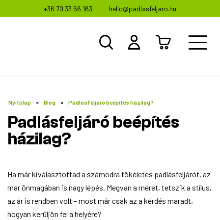
+36 70 33 66 163
hello@padlasfeljaro.hu
Nyitólap
Blog
Padlásfeljáró beépítés házilag?
Padlásfeljáró beépítés
házilag?
Ha már kiválasztottad a számodra tökéletes padlásfeljárót, az
már önmagában is nagy lépés. Megvan a méret, tetszik a stílus,
az ár is rendben volt – most már csak az a kérdés maradt,
hogyan kerüljön fel a helyére?