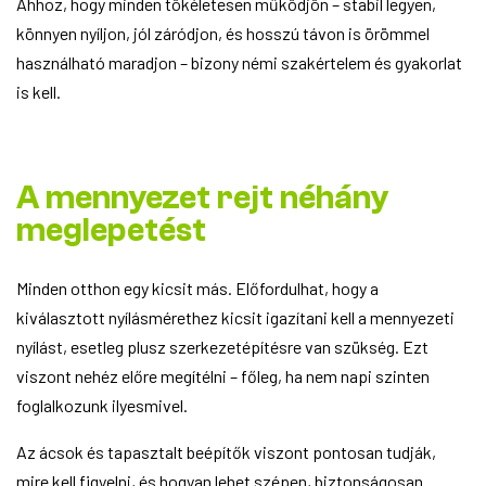
Ahhoz, hogy minden tökéletesen működjön – stabil legyen,
könnyen nyíljon, jól záródjon, és hosszú távon is örömmel
használható maradjon – bizony némi szakértelem és gyakorlat
is kell.
A mennyezet rejt néhány
meglepetést
Minden otthon egy kicsit más. Előfordulhat, hogy a
kiválasztott nyílásmérethez kicsit igazítani kell a mennyezeti
nyílást, esetleg plusz szerkezetépítésre van szükség. Ezt
viszont nehéz előre megítélni – főleg, ha nem napi szinten
foglalkozunk ilyesmivel.
Az ácsok és tapasztalt beépítők viszont pontosan tudják,
mire kell figyelni, és hogyan lehet szépen, biztonságosan