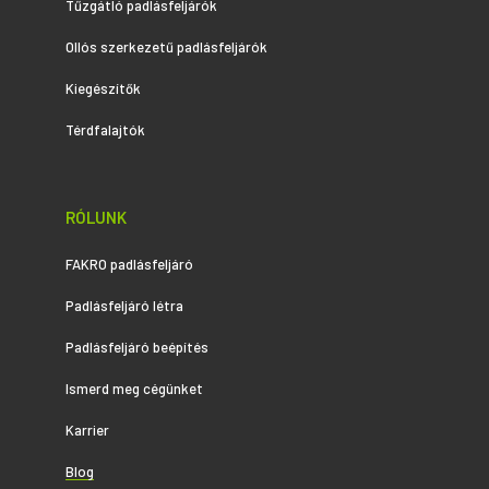
Tűzgátló padlásfeljárók
Ollós szerkezetű padlásfeljárók
Kiegészítők
Térdfalajtók
RÓLUNK
FAKRO padlásfeljáró
Padlásfeljáró létra
Padlásfeljáró beépítés
Ismerd meg cégünket
Karrier
Blog