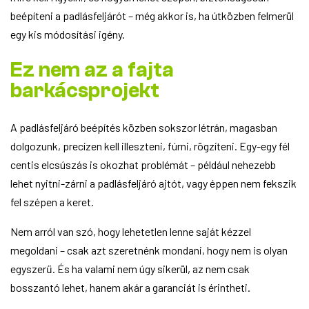
beépíteni a padlásfeljárót – még akkor is, ha útközben felmerül
egy kis módosítási igény.
Ez nem az a fajta
barkácsprojekt
A padlásfeljáró beépítés közben sokszor létrán, magasban
dolgozunk, precízen kell illeszteni, fúrni, rögzíteni. Egy-egy fél
centis elcsúszás is okozhat problémát – például nehezebb
lehet nyitni-zárni a padlásfeljáró ajtót, vagy éppen nem fekszik
fel szépen a keret.
Nem arról van szó, hogy lehetetlen lenne saját kézzel
megoldani – csak azt szeretnénk mondani, hogy nem is olyan
egyszerű. És ha valami nem úgy sikerül, az nem csak
bosszantó lehet, hanem akár a garanciát is érintheti.