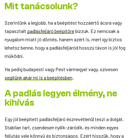
Mit tanácsolunk?
Szerintünk a legjobb, ha a beépítést hozzáértő ácsra vagy
tapasztalt
padlásfeljáró beépítőre
bízzuk. Ez nemcsak a
nyugalom miatt jó döntés, hanem azért is, mert így biztos
lehetsz benne, hogy a padlásfeljáród hosszú távon is jól fog
működni.
Ha pedig budapesti vagy Pest vármegyei vagy, szívesen
segítünk akár mi is a beépítésben
.
A padlás legyen élmény, ne
kihívás
Egy jól beépített padlásfeljáró észrevétlenül teszi a dolgát.
Stabilan tart, csendesen nyílik-záródik, és minden egyes
feljutás vele könnyű és biztonságos. Ezért hisszük, hogy a