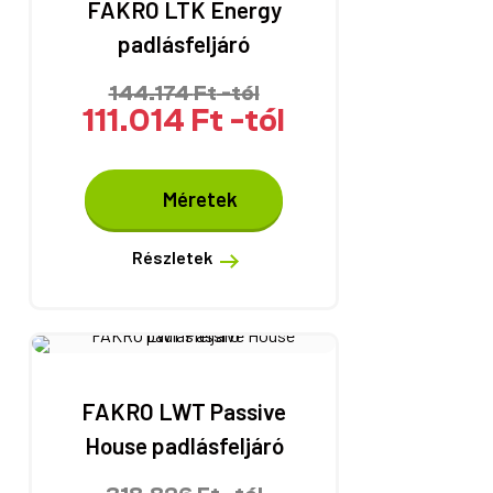
FAKRO LTK Energy
választhatók
padlásfeljáró
ki
144.174
Ft
-tól
111.014
Ft
-tól
Ennek
Méretek
a
terméknek
több
Részletek
variációja
van.
A
változatok
a
termékoldalon
FAKRO LWT Passive
választhatók
House padlásfeljáró
ki