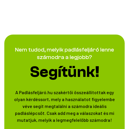
Nem tudod, melyik padlásfeljáró lenne
számodra a legjobb?
Segítünk!
A Padlásfeljáró.hu szakértői összeállítottak egy
olyan kérdéssort, mely a használatot figyelembe
véve segít megtalálni a számodra ideális
padláslépcsőt. Csak add meg a válaszokat és mi
mutatjuk, melyik a legmegfelelőbb számodra!