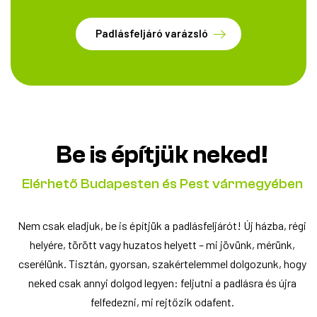
Padlásfeljáró varázsló
Be is építjük neked!
Elérhető Budapesten és Pest vármegyében
Nem csak eladjuk, be is építjük a padlásfeljárót! Új házba, régi
helyére, törött vagy huzatos helyett – mi jövünk, mérünk,
cserélünk. Tisztán, gyorsan, szakértelemmel dolgozunk, hogy
neked csak annyi dolgod legyen: feljutni a padlásra és újra
felfedezni, mi rejtőzik odafent.