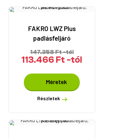
A
változatok
a
termékoldalon
FAKRO LWZ Plus
választhatók
padlásfeljáró
ki
147.358
Ft
-tól
113.466
Ft
-tól
Ennek
Méretek
a
terméknek
több
Részletek
variációja
van.
A
változatok
a
termékoldalon