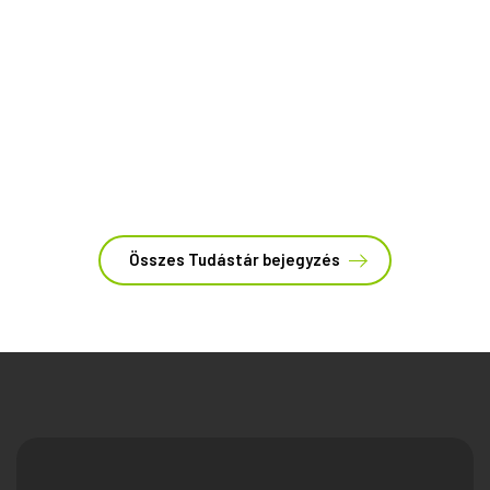
kapaszkodó
szerelés
takaróléc
védőkorlát
Kiegészítők, amik szintet léptetnek
Összes Tudástár bejegyzés