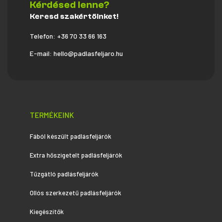
Kérdésed lenne?
Keresd szakértőinket!
Telefon:
+36 70 33 66 163
E-mail:
hello@padlasfeljaro.hu
TERMÉKEINK
Fából készült padlásfeljárók
Extra hőszigetelt padlásfeljárók
Tűzgátló padlásfeljárók
Ollós szerkezetű padlásfeljárók
Kiegészítők