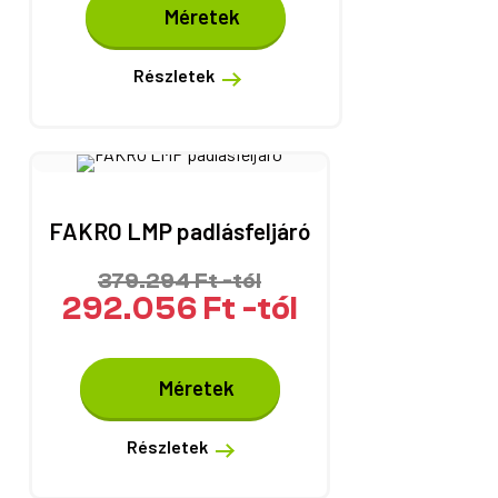
Méretek
a
terméknek
több
Részletek
variációja
van.
A
változatok
a
termékoldalon
FAKRO LMP padlásfeljáró
választhatók
ki
379.294
Ft
-tól
292.056
Ft
-tól
Ennek
Méretek
a
terméknek
több
Részletek
variációja
van.