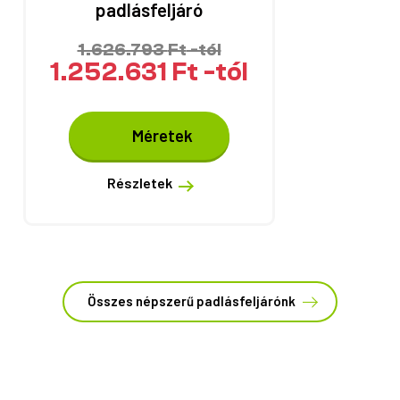
padlásfeljáró
ki
1.626.793
Ft
-tól
1.252.631
Ft
-tól
Ennek
Méretek
a
terméknek
több
Részletek
variációja
van.
A
változatok
a
termékoldalon
Összes népszerű padlásfeljárónk
választhatók
ki