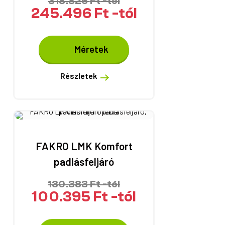
318.826
Ft
-tól
245.496
Ft
-tól
Ennek
Méretek
a
terméknek
több
Részletek
variációja
van.
A
változatok
a
termékoldalon
FAKRO LMK Komfort
választhatók
padlásfeljáró
ki
130.383
Ft
-tól
100.395
Ft
-tól
Ennek