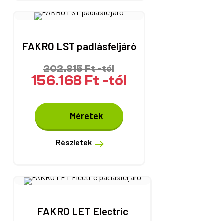
A
változatok
a
termékoldalon
FAKRO LST padlásfeljáró
választhatók
ki
202.815
Ft
-tól
156.168
Ft
-tól
Ennek
Méretek
a
terméknek
több
Részletek
variációja
van.
A
változatok
a
termékoldalon
FAKRO LET Electric
választhatók