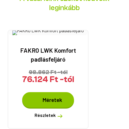
leginkább
FAKRO LWK Komfort
padlásfeljáró
98.862
Ft
-tól
76.124
Ft
-tól
Ennek
Méretek
a
terméknek
több
Részletek
variációja
van.